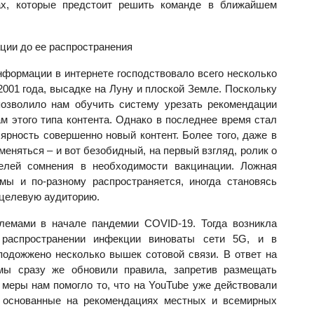
х, которые предстоит решить команде в ближайшем
ции до ее распространения
информации
в интернете господствовало всего несколько
2001 года, высадке на Луну и плоской Земле. Поскольку
позволило нам обучить систему урезать рекомендации
 этого типа контента. Однако в последнее время стал
ярность совершенно новый контент. Более того, даже в
меняться – и вот безобидный, на первый взгляд, ролик о
елей сомнения в необходимости вакцинации. Ложная
ы и по-разному распространяется, иногда становясь
 целевую аудиторию.
емами в начале пандемии COVID-19. Тогда возникла
в распространении инфекции виноваты сети 5G, и в
подожжено несколько вышек сотовой связи. В ответ на
мы сразу же обновили правила, запретив размещать
ь меры нам помогло то, что на YouTube уже действовали
, основанные на рекомендациях местных и всемирных