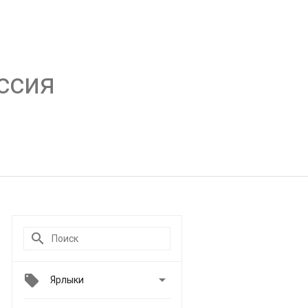
ссия

Ярлыки