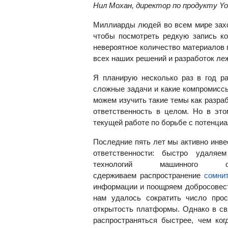
Нил Мохан, директор по продукту Y
Миллиарды людей во всем мире захо
чтобы посмотреть редкую запись к
невероятное количество материалов
всех наших решений и разработок л
Я планирую несколько раз в год р
сложные задачи и какие компромисс
можем изучить такие темы как разра
ответственность в целом. Но в эт
текущей работе по борьбе с потенци
Последние пять лет мы активно инв
ответственности: быстро удаля
технологий машинного 
сдерживаем
распространение
сомнит
информации и поощряем добросовес
нам удалось сократить число про
открытость платформы. Однако в св
распространяться быстрее, чем ког