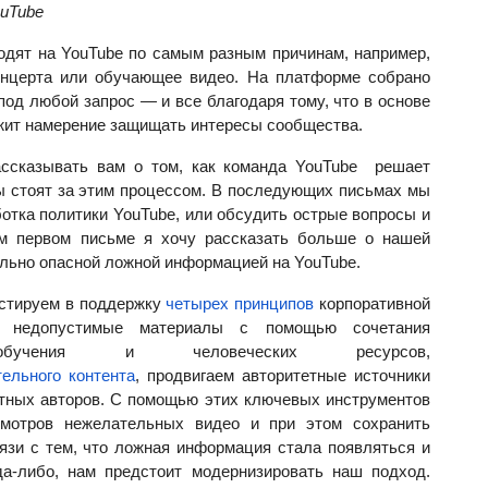
ouTube
дят на YouTube по самым разным причинам, например,
онцерта или обучающее видео. На платформе собрано
 под любой запрос
—
и все благодаря тому, что в основе
ежит намерение защищать интересы сообщества.
ассказывать вам о том, как команда YouTube решает
ы стоят за этим процессом. В последующих письмах мы
ботка политики YouTube, или обсудить острые вопросы и
ом первом письме я хочу рассказать больше о нашей
ально опасной ложной информацией на YouTube.
естируем в поддержку
четырех принципов
корпоративной
ем недопустимые материалы с помощью сочетания
обучения и человеческих ресурсов,
ельного контента
, продвигаем авторитетные источники
тных авторов. С помощью этих ключевых инструментов
смотров нежелательных видео и при этом сохранить
язи с тем, что ложная информация стала появляться и
да-либо, нам предстоит модернизировать наш подход.