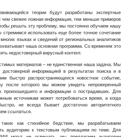
звивающейся теории будут разработаны экспертные
И чем свежее ложная информация, тем меньше примеров
обы реши
ть эту проблему, мы постоянно обучаем нашу
ы стремимся использовать еще более точное сочетание
многих языках и сведений от региональных аналитиков
 охватывает наша основная программа. Со временем это
лять недостоверный вирусный контент.
стимых материалов – не единственная наша задача. Мы
с достоверной информацией в результатах поиска и в
рим быстро распространяющееся новостное событие,
азу после которого мы можем увидеть непроверенный
ах произошедшего и информации о пострадавших. Для
ежным источникам может потребоваться время, а когда
ыстро, не всегда бывает достаточно авторитетного
жем ссылаться.
 таких как стихийное бедствие, мы разрабатываем
ть аудиторию к текстовым публикациям по теме. Для
МИ могут не освещать, мы предлагаем аудитории