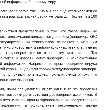
рной информацией по всему миру
уже дала результаты, но мы все еще сталкиваемся со
таем над адаптацией своих методов для более чем 100
личаться представление о том, что такое надежные
нах телекомпании пользуются доверием (например, BBC
 государственным телеканалам относятся с меньшим
ет много новостных и информационных агентств, и не во
ия к проверке фактов и качеству материалов. Так
контекст и новости могут приводить к исключительно
й информации. Например, во время эпидемии вируса
той страны выдвигали теории международного заговора.
 популярными появившиеся онлайн слухи о том, что
ельством человека.
ми, наши специалисты видят одни и те же проблемы
ны риторики до отсутствия достоверных источников. В
во всех странах органы здравоохранения предоставляют
едованиям, а официальные рекомендации иногда