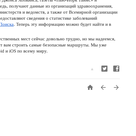
а Джонса Хопкинса, газеты «Нью-Йорк Таймс» и 
едь, получают данные из организаций здравоохранения, 
нистерств и ведомств, а также от Всемирной организации 
едоставляют сведения о 
статистике заболеваний 
Поиска
. Теперь эту информацию можно будет найти и в 
ственных мест сейчас довольно трудно, но мы надеемся, 
т вам строить самые безопасные маршруты. Мы уже 
id и iOS по всему миру. 


