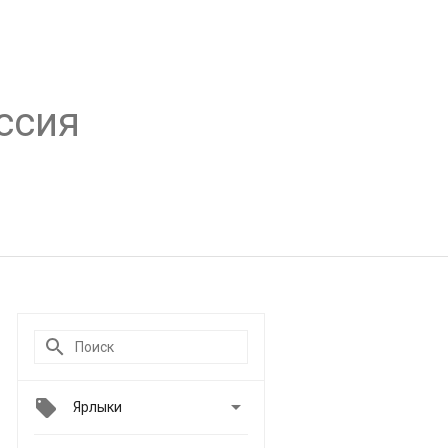
ссия

Ярлыки