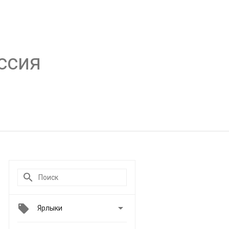
ссия

Ярлыки