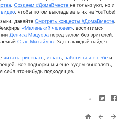
нства
. 
Создаем #ДомаВместе 
не только уют, но и 
 видео
, чтобы потом выкладывать их на YouTube!
зыки, давайте 
Смотреть концерты #ДомаВместе
. 
 Земфиры 
«Маленький человек»
, восхитимся 
нии 
Дениса Мацуева
 перед залом без зрителей, 
жаемый 
Стас Михайлов
. Здесь каждый найдёт 
е 
читать
, 
рисовать
, 
играть
, 
заботиться о себе
 и 
 вещей. Все подборки мы еще будем обновлять, 
я себя что-нибудь подходящее. 


