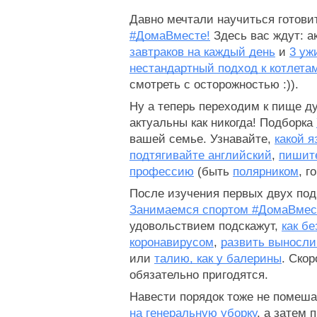
Давно мечтали научиться готовит
#ДомаВместе!
 Здесь вас ждут: 
завтраков на каждый день
 и 
3 уж
нестандартный подход к котлета
смотреть с осторожностью :)).
Ну а теперь переходим к пище д
актуальны как никогда! Подборка 
вашей семье. Узнавайте, 
какой я
подтягивайте английский
, 
пишит
профессию
 (быть 
полярником
, г
Занимаемся спортом #ДомаВмес
удовольствием подскажут, 
как б
коронавирусом
, 
развить выносли
или 
талию, как у балерины
. Скор
обязательно пригодятся.
Навести порядок тоже не помешае
на генеральную уборку