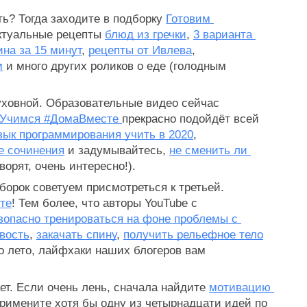
ь? Тогда заходите в подборку 
Готовим 
актуальные рецепты 
блюд из гречки
, 
3 варианта 
ина за 15 минут
, 
рецепты от Ивлева
, 
м
 и много других роликов о еде (голодным 
уховной. Образовательные видео сейчас 
Учимся #ДомаВместе 
прекрасно подойдёт всей 
зык программирования учить в 2020
, 
е сочинения
 и задумывайтесь, 
не сменить ли 
оворят, очень интересно!).
После изучения первых двух подборок советуем присмотреться к третьей. 
те
! Тем более, что авторы YouTube c 
езопасно тренироваться на фоне проблемы с 
вость
, 
закачать спину
, 
получить рельефное тело
о лето, лайфхаки наших блогеров вам 
т. Если очень лень, сначала найдите 
мотивацию 
, а затем примените хотя бы одну из четырнадцати идей по 