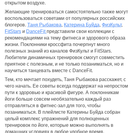
открытом воздухе.
Желающие тренироваться самостоятельно также могут 
воспользоваться советами от популярных российских 
блогеров. 
Таня Рыбакова
, 
Катерина Буйда
, 
ФизКульт
, 
FitStars
 и 
DanceFit 
представили свои коллекции с 
рекомендациями на тему фитнеса и здорового образа 
жизни. Поклонники кроссфита почерпнут много 
полезных знаний из каналов ФизКульт и FitStars. 
Любители динамичных тренировок смогут совместить 
приятное с полезным, и не только позаниматься, но и 
научиться танцевать вместе с DanceFit. 
Тем, кто мечтает похудеть, Таня Рыбакова расскажет, с 
чего начать. Ее советы всегда поддержат на непростом 
пути к здоровью и красивой фигуре. А поклонникам 
йоги больше совсем необязательно каждый раз 
отправляться в фитнес-зал для того, чтобы 
позаниматься. В плейлисте Катерины Буйда собран 
целый комплекс упражнений для полноценных 
тренировок по йоге, которые можно выполнять в 
домашних условиях в любое удобное время. 