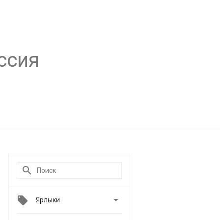
ссия

Ярлыки