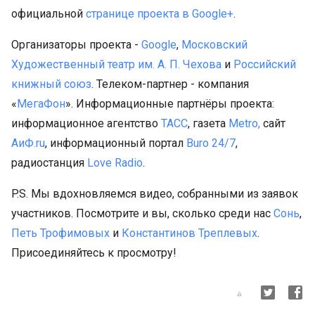
официальной
странице проекта в Google+
.
Организаторы проекта -
Google
,
Московский
Художественный театр им. А. П. Чехова
и
Российский
книжный союз
. Телеком-партнер - компания
«
МегаФон
». Информационные партнёры проекта:
информационное агентство
ТАСС
, газета
Metro,
сайт
АиФ.ru
, информационный портал
Buro 24/7
,
радиостанция
Love Radio
.
P.S. Мы вдохновляемся видео, собранными из заявок
участников. Посмотрите и вы, сколько среди нас
Сонь
,
Петь Трофимовых
и
Константинов Треплевых
.
Присоединяйтесь к просмотру!