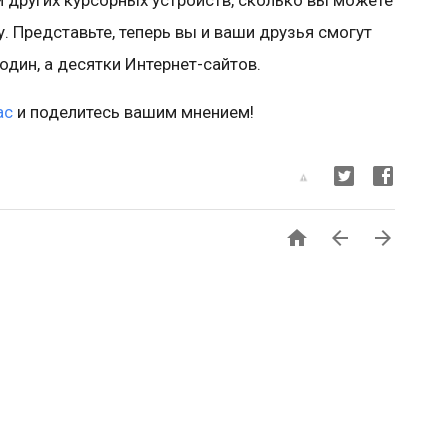
и других курсорных устройств, сколько вы можете
 Представьте, теперь вы и ваши друзья смогут
дин, а десятки Интернет-сайтов.
ас
и поделитесь вашим мнением!


