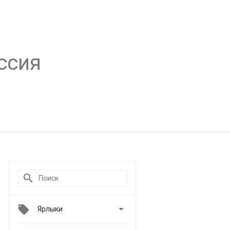
ссия

Ярлыки